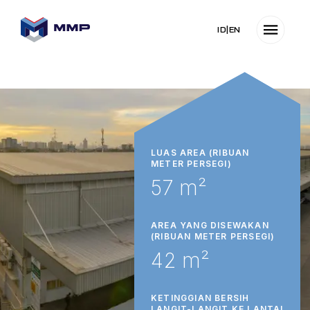
ID
|
EN
LUAS AREA (RIBUAN
METER PERSEGI)
57 m²
AREA YANG DISEWAKAN
(RIBUAN METER PERSEGI)
42 m²
KETINGGIAN BERSIH
LANGIT-LANGIT KE LANTAI